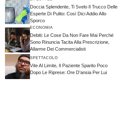
Doccia Splendente, Ti Svelo Il Trucco Delle
Esperte Di Pulito: Così Dici Addio Allo
Sporco
ECONOMIA
Debiti: Le Cose Da Non Fare Mai Perché
Sono Rinuncia Tacita Alla Prescrizione,
Allarme Dei Commercialisti
SPETTACOLO
Vite Al Limite, Il Paziente Sparito Poco
Dopo Le Riprese: Ore D’ansia Per Lui