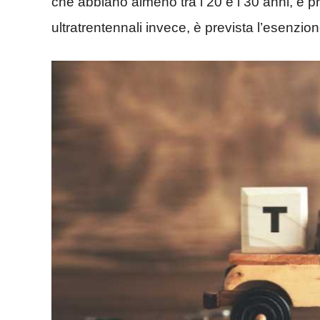
che abbiano almeno tra i 20 e i 30 anni, è p
ultratrentennali invece, è prevista l’esenzio