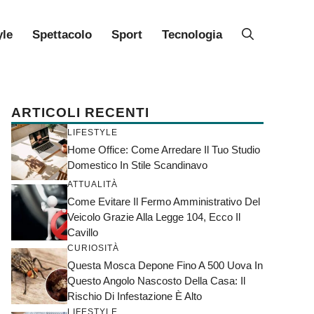
yle
Spettacolo
Sport
Tecnologia
ARTICOLI RECENTI
LIFESTYLE
Home Office: Come Arredare Il Tuo Studio
Domestico In Stile Scandinavo
ATTUALITÀ
Come Evitare Il Fermo Amministrativo Del
Veicolo Grazie Alla Legge 104, Ecco Il
Cavillo
CURIOSITÀ
Questa Mosca Depone Fino A 500 Uova In
Questo Angolo Nascosto Della Casa: Il
Rischio Di Infestazione È Alto
LIFESTYLE