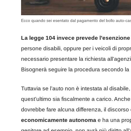
Ecco quando sei esentato dal pagamento del bollo auto-ca
La legge 104 invece prevede l’esenzione t
persone disabili, oppure per i veicoli di prop
necessario presentare la richiesta all’agenzia d
Bisognerà seguire la procedura secondo la 
Tuttavia se l’auto non è intestata al disabil
quest’ultimo sia fiscalmente a carico. Anche
dovrebbe fare alcuna differenza, il discors
economicamente autonoma
e ha una propr
genitore ad esempio, non avrà più diritto al