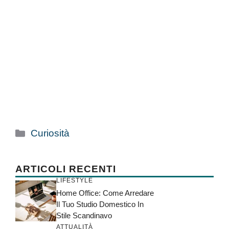
Categorie
Curiosità
ARTICOLI RECENTI
LIFESTYLE
Home Office: Come Arredare
Il Tuo Studio Domestico In
Stile Scandinavo
ATTUALITÀ