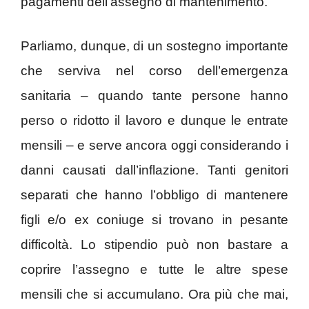
pagamenti dell’assegno di mantenimento.
Parliamo, dunque, di un sostegno importante
che serviva nel corso dell’emergenza
sanitaria – quando tante persone hanno
perso o ridotto il lavoro e dunque le entrate
mensili – e serve ancora oggi considerando i
danni causati dall’inflazione. Tanti genitori
separati che hanno l’obbligo di mantenere
figli e/o ex coniuge si trovano in pesante
difficoltà. Lo stipendio può non bastare a
coprire l’assegno e tutte le altre spese
mensili che si accumulano. Ora più che mai,