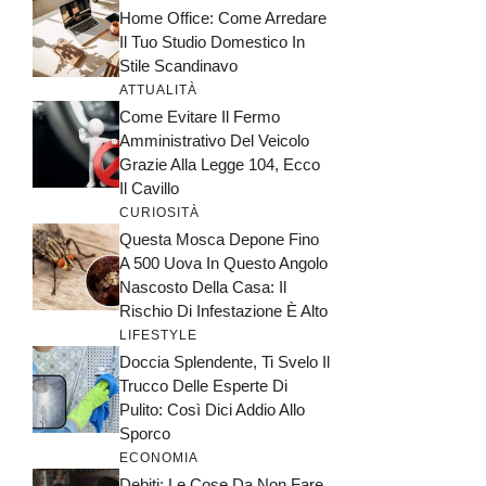
Home Office: Come Arredare
Il Tuo Studio Domestico In
Stile Scandinavo
ATTUALITÀ
Come Evitare Il Fermo
Amministrativo Del Veicolo
Grazie Alla Legge 104, Ecco
Il Cavillo
CURIOSITÀ
Questa Mosca Depone Fino
A 500 Uova In Questo Angolo
Nascosto Della Casa: Il
Rischio Di Infestazione È Alto
LIFESTYLE
Doccia Splendente, Ti Svelo Il
Trucco Delle Esperte Di
Pulito: Così Dici Addio Allo
Sporco
ECONOMIA
Debiti: Le Cose Da Non Fare