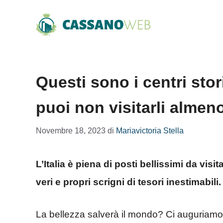
Vai
al
contenuto
Questi sono i centri stori
puoi non visitarli almeno
Novembre 18, 2023
di
Mariavictoria Stella
L’Italia è piena di posti bellissimi da visi
veri e propri scrigni di tesori inestimabil
La bellezza salverà il mondo? Ci auguriamo d