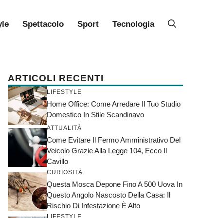
yle
Spettacolo
Sport
Tecnologia
ARTICOLI RECENTI
LIFESTYLE
Home Office: Come Arredare Il Tuo Studio
Domestico In Stile Scandinavo
ATTUALITÀ
Come Evitare Il Fermo Amministrativo Del
Veicolo Grazie Alla Legge 104, Ecco Il
Cavillo
CURIOSITÀ
Questa Mosca Depone Fino A 500 Uova In
Questo Angolo Nascosto Della Casa: Il
Rischio Di Infestazione È Alto
LIFESTYLE