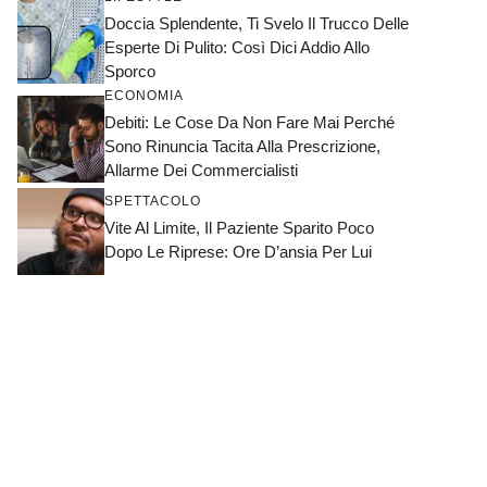
Doccia Splendente, Ti Svelo Il Trucco Delle
Esperte Di Pulito: Così Dici Addio Allo
Sporco
ECONOMIA
Debiti: Le Cose Da Non Fare Mai Perché
Sono Rinuncia Tacita Alla Prescrizione,
Allarme Dei Commercialisti
SPETTACOLO
Vite Al Limite, Il Paziente Sparito Poco
Dopo Le Riprese: Ore D’ansia Per Lui