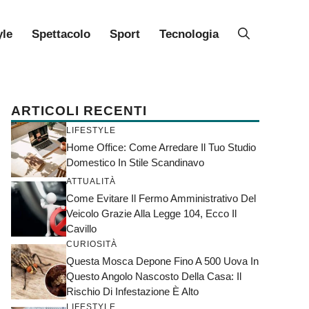
yle
Spettacolo
Sport
Tecnologia
ARTICOLI RECENTI
LIFESTYLE
Home Office: Come Arredare Il Tuo Studio
Domestico In Stile Scandinavo
ATTUALITÀ
Come Evitare Il Fermo Amministrativo Del
Veicolo Grazie Alla Legge 104, Ecco Il
Cavillo
CURIOSITÀ
Questa Mosca Depone Fino A 500 Uova In
Questo Angolo Nascosto Della Casa: Il
Rischio Di Infestazione È Alto
LIFESTYLE