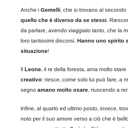
Anche i
Gemelli
, che si trovano al second
quello che è diverso da se stessi
. Riescon
da parlare, avendo viaggiato tanto, che la ma
loro tantissimi discorsi.
Hanno uno spirito s
situazione
!
Il
Leone
, il re della foresta, ama molto stare
creativo
: riesce, come solo lui può fare, a r
segno
amano molto osare
, riuscendo a r
Infine, al quarto ed ultimo posto, invece, tr
noto per il suo amore verso a ciò che è bello, 