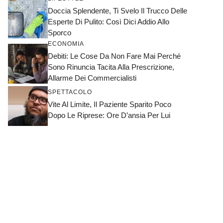
Doccia Splendente, Ti Svelo Il Trucco Delle
Esperte Di Pulito: Così Dici Addio Allo
Sporco
ECONOMIA
Debiti: Le Cose Da Non Fare Mai Perché
Sono Rinuncia Tacita Alla Prescrizione,
Allarme Dei Commercialisti
SPETTACOLO
Vite Al Limite, Il Paziente Sparito Poco
Dopo Le Riprese: Ore D’ansia Per Lui