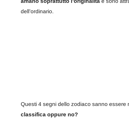
amano soprattutto l’originalità
e sono att
dell’ordinario.
Questi 4 segni dello zodiaco sanno essere m
classifica oppure no?