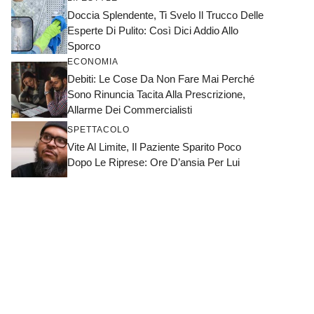
Doccia Splendente, Ti Svelo Il Trucco Delle
Esperte Di Pulito: Così Dici Addio Allo
Sporco
ECONOMIA
Debiti: Le Cose Da Non Fare Mai Perché
Sono Rinuncia Tacita Alla Prescrizione,
Allarme Dei Commercialisti
SPETTACOLO
Vite Al Limite, Il Paziente Sparito Poco
Dopo Le Riprese: Ore D’ansia Per Lui