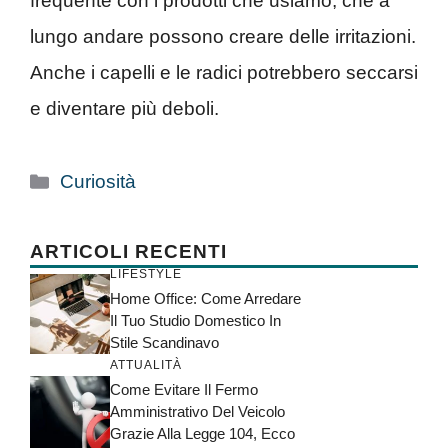
frequente con i prodotti che usiamo, che a
lungo andare possono creare delle irritazioni.
Anche i capelli e le radici potrebbero seccarsi
e diventare più deboli.
Categorie
Curiosità
ARTICOLI RECENTI
LIFESTYLE
Home Office: Come Arredare
Il Tuo Studio Domestico In
Stile Scandinavo
ATTUALITÀ
Come Evitare Il Fermo
Amministrativo Del Veicolo
Grazie Alla Legge 104, Ecco