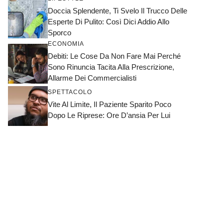
Doccia Splendente, Ti Svelo Il Trucco Delle
Esperte Di Pulito: Così Dici Addio Allo
Sporco
ECONOMIA
Debiti: Le Cose Da Non Fare Mai Perché
Sono Rinuncia Tacita Alla Prescrizione,
Allarme Dei Commercialisti
SPETTACOLO
Vite Al Limite, Il Paziente Sparito Poco
Dopo Le Riprese: Ore D’ansia Per Lui