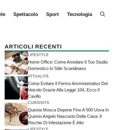
yle
Spettacolo
Sport
Tecnologia
ARTICOLI RECENTI
LIFESTYLE
Home Office: Come Arredare Il Tuo Studio
Domestico In Stile Scandinavo
ATTUALITÀ
Come Evitare Il Fermo Amministrativo Del
Veicolo Grazie Alla Legge 104, Ecco Il
Cavillo
CURIOSITÀ
Questa Mosca Depone Fino A 500 Uova In
Questo Angolo Nascosto Della Casa: Il
Rischio Di Infestazione È Alto
LIFESTYLE