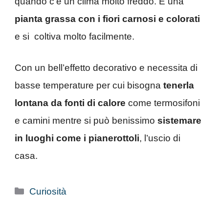
quando c’è un clima molto freddo. È una
pianta grassa con i fiori carnosi e colorati
e si coltiva molto facilmente.
Con un bell’effetto decorativo e necessita di
basse temperature per cui bisogna
tenerla
lontana da fonti di calore
come termosifoni
e camini mentre si può benissimo
sistemare
in luoghi come i pianerottoli
, l’uscio di
casa.
Categorie
Curiosità