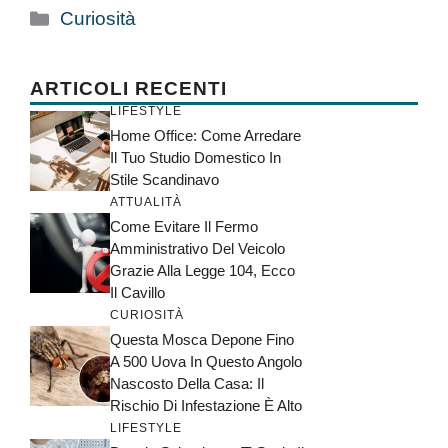
Categorie
Curiosità
ARTICOLI RECENTI
LIFESTYLE
Home Office: Come Arredare
Il Tuo Studio Domestico In
Stile Scandinavo
ATTUALITÀ
Come Evitare Il Fermo
Amministrativo Del Veicolo
Grazie Alla Legge 104, Ecco
Il Cavillo
CURIOSITÀ
Questa Mosca Depone Fino
A 500 Uova In Questo Angolo
Nascosto Della Casa: Il
Rischio Di Infestazione È Alto
LIFESTYLE