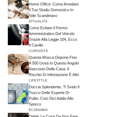
Home Office: Come Arredare
Il Tuo Studio Domestico In
Stile Scandinavo
ATTUALITÀ
Come Evitare Il Fermo
Amministrativo Del Veicolo
Grazie Alla Legge 104, Ecco
Il Cavillo
CURIOSITÀ
Questa Mosca Depone Fino
A 500 Uova In Questo Angolo
Nascosto Della Casa: Il
Rischio Di Infestazione È Alto
LIFESTYLE
Doccia Splendente, Ti Svelo Il
Trucco Delle Esperte Di
Pulito: Così Dici Addio Allo
Sporco
ECONOMIA
Debiti: Le Cose Da Non Fare