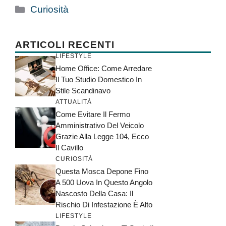
Categorie
Curiosità
ARTICOLI RECENTI
LIFESTYLE
Home Office: Come Arredare
Il Tuo Studio Domestico In
Stile Scandinavo
ATTUALITÀ
Come Evitare Il Fermo
Amministrativo Del Veicolo
Grazie Alla Legge 104, Ecco
Il Cavillo
CURIOSITÀ
Questa Mosca Depone Fino
A 500 Uova In Questo Angolo
Nascosto Della Casa: Il
Rischio Di Infestazione È Alto
LIFESTYLE