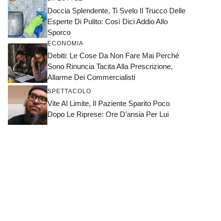
Doccia Splendente, Ti Svelo Il Trucco Delle
Esperte Di Pulito: Così Dici Addio Allo
Sporco
ECONOMIA
Debiti: Le Cose Da Non Fare Mai Perché
Sono Rinuncia Tacita Alla Prescrizione,
Allarme Dei Commercialisti
SPETTACOLO
Vite Al Limite, Il Paziente Sparito Poco
Dopo Le Riprese: Ore D’ansia Per Lui