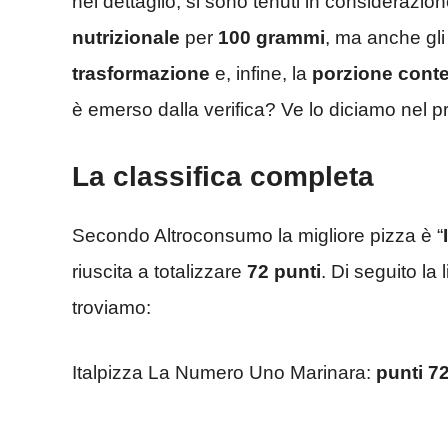
nel dettaglio, si sono tenuti in considerazione 
nutrizionale
per
100 grammi
, ma anche gl
trasformazione
e, infine, la
porzione cont
è emerso dalla verifica? Ve lo diciamo nel 
La classifica completa
Secondo Altroconsumo la migliore pizza è “
riuscita a totalizzare
72 punti
. Di seguito la
troviamo:
Italpizza La Numero Uno Marinara:
punti 7