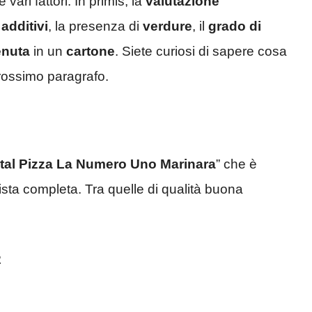
vari fattori. In primis, la
valutazione
i
additivi
, la presenza di
verdure
, il
grado di
enuta
in un
cartone
. Siete curiosi di sapere cosa
prossimo paragrafo.
Ital Pizza La Numero Uno Marinara
” che è
 lista completa. Tra quelle di qualità buona
2