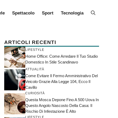
yle
Spettacolo
Sport
Tecnologia
ARTICOLI RECENTI
LIFESTYLE
Home Office: Come Arredare Il Tuo Studio
Domestico In Stile Scandinavo
ATTUALITÀ
Come Evitare Il Fermo Amministrativo Del
Veicolo Grazie Alla Legge 104, Ecco Il
Cavillo
CURIOSITÀ
Questa Mosca Depone Fino A 500 Uova In
Questo Angolo Nascosto Della Casa: Il
Rischio Di Infestazione È Alto
LIFESTYLE