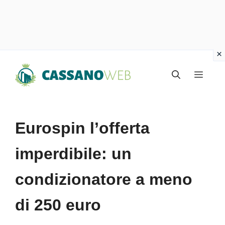
Vai
Menu
al
contenuto
Eurospin l’offerta
imperdibile: un
condizionatore a meno
di 250 euro