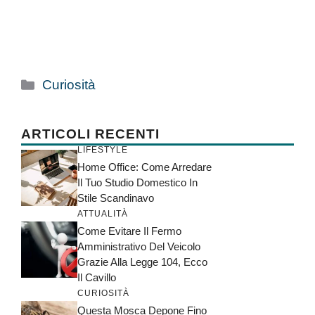
Categorie
Curiosità
ARTICOLI RECENTI
LIFESTYLE
Home Office: Come Arredare
Il Tuo Studio Domestico In
Stile Scandinavo
ATTUALITÀ
Come Evitare Il Fermo
Amministrativo Del Veicolo
Grazie Alla Legge 104, Ecco
Il Cavillo
CURIOSITÀ
Questa Mosca Depone Fino