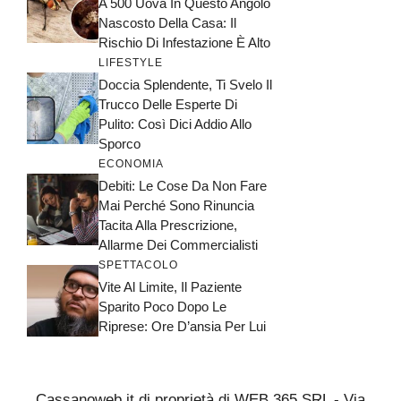
A 500 Uova In Questo Angolo
Nascosto Della Casa: Il
Rischio Di Infestazione È Alto
LIFESTYLE
Doccia Splendente, Ti Svelo Il
Trucco Delle Esperte Di
Pulito: Così Dici Addio Allo
Sporco
ECONOMIA
Debiti: Le Cose Da Non Fare
Mai Perché Sono Rinuncia
Tacita Alla Prescrizione,
Allarme Dei Commercialisti
SPETTACOLO
Vite Al Limite, Il Paziente
Sparito Poco Dopo Le
Riprese: Ore D’ansia Per Lui
Cassanoweb.it di proprietà di WEB 365 SRL - Via