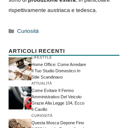
rispettivamente austriaca e tedesca.
Categorie
Curiosità
ARTICOLI RECENTI
LIFESTYLE
Home Office: Come Arredare
Il Tuo Studio Domestico In
Stile Scandinavo
ATTUALITÀ
Come Evitare Il Fermo
Amministrativo Del Veicolo
Grazie Alla Legge 104, Ecco
Il Cavillo
CURIOSITÀ
Questa Mosca Depone Fino