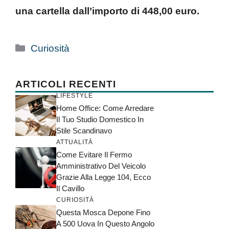
una cartella dall’importo di 448,00 euro.
Categorie
Curiosità
ARTICOLI RECENTI
LIFESTYLE
Home Office: Come Arredare
Il Tuo Studio Domestico In
Stile Scandinavo
ATTUALITÀ
Come Evitare Il Fermo
Amministrativo Del Veicolo
Grazie Alla Legge 104, Ecco
Il Cavillo
CURIOSITÀ
Questa Mosca Depone Fino
A 500 Uova In Questo Angolo