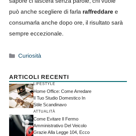
sapore ci lascerà senza parole, chi vuole
può anche scegliere di farla
raffreddare
e
consumarla anche dopo ore, il risultato sarà
sempre eccezionale.
Categorie
Curiosità
ARTICOLI RECENTI
LIFESTYLE
Home Office: Come Arredare
Il Tuo Studio Domestico In
Stile Scandinavo
ATTUALITÀ
Come Evitare Il Fermo
Amministrativo Del Veicolo
Grazie Alla Legge 104, Ecco