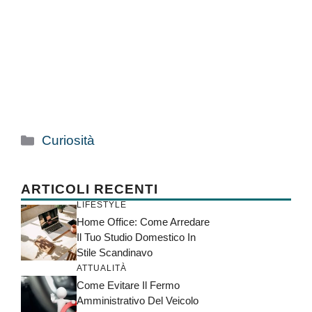
Categorie
Curiosità
ARTICOLI RECENTI
LIFESTYLE
Home Office: Come Arredare
Il Tuo Studio Domestico In
Stile Scandinavo
ATTUALITÀ
Come Evitare Il Fermo
Amministrativo Del Veicolo