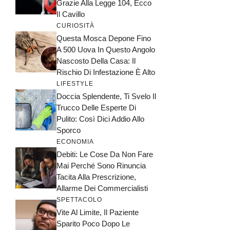
Grazie Alla Legge 104, Ecco
Il Cavillo
CURIOSITÀ
Questa Mosca Depone Fino
A 500 Uova In Questo Angolo
Nascosto Della Casa: Il
Rischio Di Infestazione È Alto
LIFESTYLE
Doccia Splendente, Ti Svelo Il
Trucco Delle Esperte Di
Pulito: Così Dici Addio Allo
Sporco
ECONOMIA
Debiti: Le Cose Da Non Fare
Mai Perché Sono Rinuncia
Tacita Alla Prescrizione,
Allarme Dei Commercialisti
SPETTACOLO
Vite Al Limite, Il Paziente
Sparito Poco Dopo Le