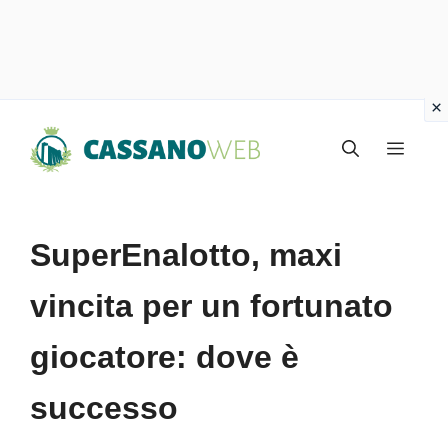
Vai
Menu
al
contenuto
SuperEnalotto, maxi
vincita per un fortunato
giocatore: dove è
successo