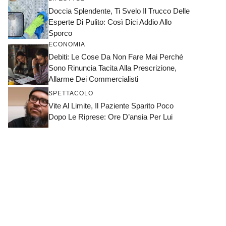
Doccia Splendente, Ti Svelo Il Trucco Delle
Esperte Di Pulito: Così Dici Addio Allo
Sporco
ECONOMIA
Debiti: Le Cose Da Non Fare Mai Perché
Sono Rinuncia Tacita Alla Prescrizione,
Allarme Dei Commercialisti
SPETTACOLO
Vite Al Limite, Il Paziente Sparito Poco
Dopo Le Riprese: Ore D’ansia Per Lui