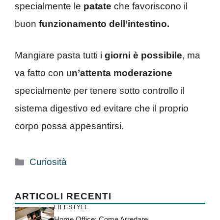
specialmente le
patate
che favoriscono il
buon
funzionamento dell’intestino.
Mangiare pasta tutti i
giorni è possibile
, ma
va fatto con u
n’attenta moderazione
specialmente per tenere sotto controllo il
sistema digestivo ed evitare che il proprio
corpo possa appesantirsi.
Categorie
Curiosità
ARTICOLI RECENTI
LIFESTYLE
Home Office: Come Arredare