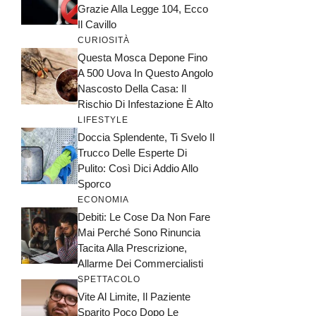
Grazie Alla Legge 104, Ecco
Il Cavillo
CURIOSITÀ
Questa Mosca Depone Fino
A 500 Uova In Questo Angolo
Nascosto Della Casa: Il
Rischio Di Infestazione È Alto
LIFESTYLE
Doccia Splendente, Ti Svelo Il
Trucco Delle Esperte Di
Pulito: Così Dici Addio Allo
Sporco
ECONOMIA
Debiti: Le Cose Da Non Fare
Mai Perché Sono Rinuncia
Tacita Alla Prescrizione,
Allarme Dei Commercialisti
SPETTACOLO
Vite Al Limite, Il Paziente
Sparito Poco Dopo Le