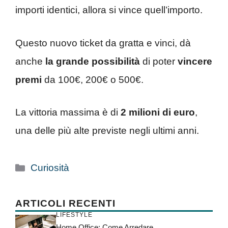
importi identici, allora si vince quell’importo.
Questo nuovo ticket da gratta e vinci, dà
anche
la grande possibilità
di poter
vincere
premi
da 100€, 200€ o 500€.
La vittoria massima è di
2 milioni di euro
,
una delle più alte previste negli ultimi anni.
Categorie
Curiosità
ARTICOLI RECENTI
LIFESTYLE
Home Office: Come Arredare