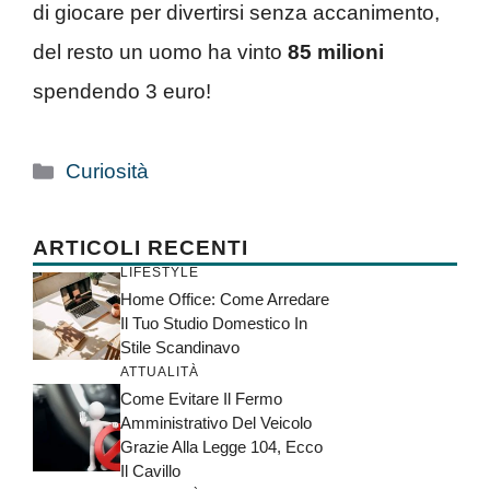
di giocare per divertirsi senza accanimento,
del resto un uomo ha vinto
85 milioni
spendendo 3 euro!
Categorie
Curiosità
ARTICOLI RECENTI
LIFESTYLE
Home Office: Come Arredare
Il Tuo Studio Domestico In
Stile Scandinavo
ATTUALITÀ
Come Evitare Il Fermo
Amministrativo Del Veicolo
Grazie Alla Legge 104, Ecco
Il Cavillo