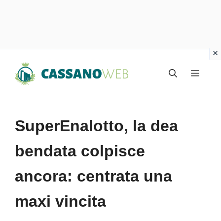
Vai
Menu
al
contenuto
SuperEnalotto, la dea
bendata colpisce
ancora: centrata una
maxi vincita