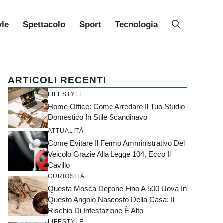
yle
Spettacolo
Sport
Tecnologia
ARTICOLI RECENTI
LIFESTYLE
Home Office: Come Arredare Il Tuo Studio
Domestico In Stile Scandinavo
ATTUALITÀ
Come Evitare Il Fermo Amministrativo Del
Veicolo Grazie Alla Legge 104, Ecco Il
Cavillo
CURIOSITÀ
Questa Mosca Depone Fino A 500 Uova In
Questo Angolo Nascosto Della Casa: Il
Rischio Di Infestazione È Alto
LIFESTYLE