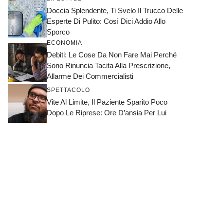
Doccia Splendente, Ti Svelo Il Trucco Delle
Esperte Di Pulito: Così Dici Addio Allo
Sporco
ECONOMIA
Debiti: Le Cose Da Non Fare Mai Perché
Sono Rinuncia Tacita Alla Prescrizione,
Allarme Dei Commercialisti
SPETTACOLO
Vite Al Limite, Il Paziente Sparito Poco
Dopo Le Riprese: Ore D’ansia Per Lui