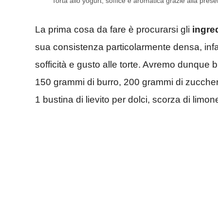
Torta allo yogurt, soffice e aromatica grazie alla pre
La prima cosa da fare è procurarsi gli
ingre
sua consistenza particolarmente densa, infatt
sofficità e gusto alle torte. Avremo dunque 
150 grammi di burro, 200 grammi di zucchero
1 bustina di lievito per dolci, scorza di limo