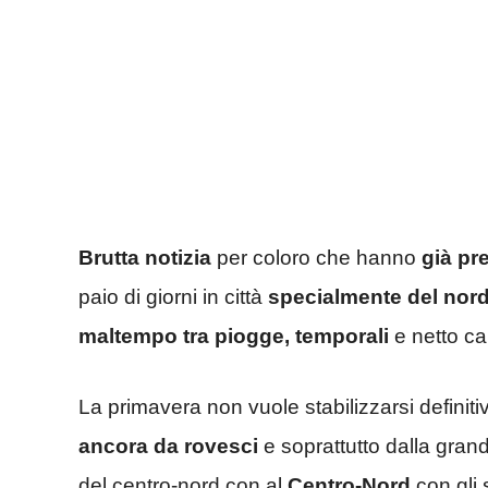
Brutta notizia
per coloro che hanno
già pr
paio di giorni in città
specialmente del nor
maltempo tra piogge, temporali
e netto ca
La primavera non vuole stabilizzarsi definit
ancora da rovesci
e soprattutto dalla gran
del centro-nord con al
Centro-Nord
con gli 