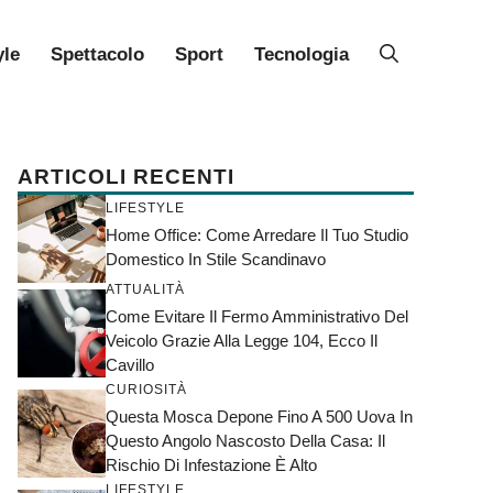
yle
Spettacolo
Sport
Tecnologia
ARTICOLI RECENTI
LIFESTYLE
Home Office: Come Arredare Il Tuo Studio
Domestico In Stile Scandinavo
ATTUALITÀ
Come Evitare Il Fermo Amministrativo Del
Veicolo Grazie Alla Legge 104, Ecco Il
Cavillo
CURIOSITÀ
Questa Mosca Depone Fino A 500 Uova In
Questo Angolo Nascosto Della Casa: Il
Rischio Di Infestazione È Alto
LIFESTYLE