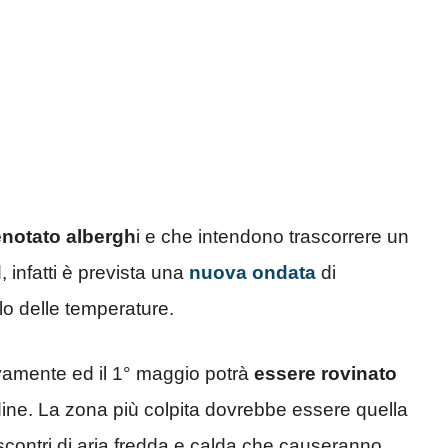
enotato albergh
i e che intendono trascorrere un
d
, infatti è prevista una
nuova ondata
di
lo delle temperature.
ivamente ed il 1° maggio potrà
essere rovinato
dine. La zona più colpita dovrebbe essere quella
scontri di aria fredda e calda che causeranno