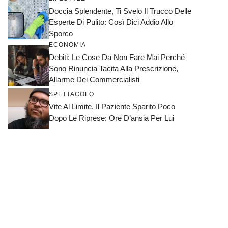
Doccia Splendente, Ti Svelo Il Trucco Delle
Esperte Di Pulito: Così Dici Addio Allo
Sporco
ECONOMIA
Debiti: Le Cose Da Non Fare Mai Perché
Sono Rinuncia Tacita Alla Prescrizione,
Allarme Dei Commercialisti
SPETTACOLO
Vite Al Limite, Il Paziente Sparito Poco
Dopo Le Riprese: Ore D’ansia Per Lui