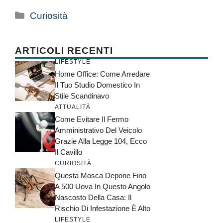
Categorie
Curiosità
ARTICOLI RECENTI
LIFESTYLE
Home Office: Come Arredare
Il Tuo Studio Domestico In
Stile Scandinavo
ATTUALITÀ
Come Evitare Il Fermo
Amministrativo Del Veicolo
Grazie Alla Legge 104, Ecco
Il Cavillo
CURIOSITÀ
Questa Mosca Depone Fino
A 500 Uova In Questo Angolo
Nascosto Della Casa: Il
Rischio Di Infestazione È Alto
LIFESTYLE