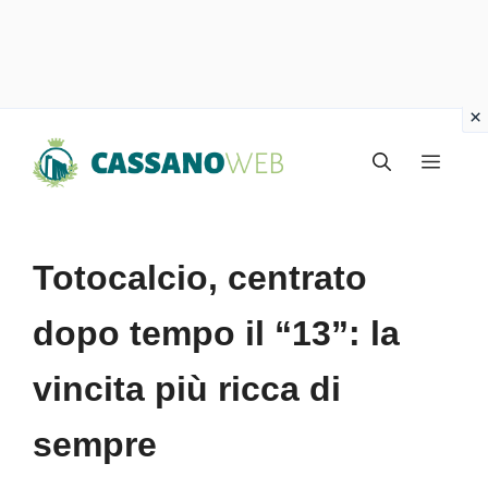
Vai
Menu
al
contenuto
Totocalcio, centrato
dopo tempo il “13”: la
vincita più ricca di
sempre