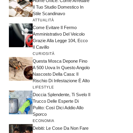
Home Office: Come Arredare
Il Tuo Studio Domestico In
Stile Scandinavo
ATTUALITÀ
Come Evitare Il Fermo
Amministrativo Del Veicolo
Grazie Alla Legge 104, Ecco
Il Cavillo
CURIOSITÀ
Questa Mosca Depone Fino
A 500 Uova In Questo Angolo
Nascosto Della Casa: Il
Rischio Di Infestazione È Alto
LIFESTYLE
Doccia Splendente, Ti Svelo Il
Trucco Delle Esperte Di
Pulito: Così Dici Addio Allo
Sporco
ECONOMIA
Debiti: Le Cose Da Non Fare