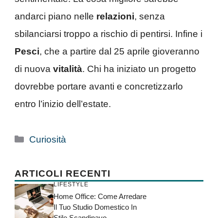
andarci piano nelle
relazioni
, senza
sbilanciarsi troppo a rischio di pentirsi. Infine i
Pesci
, che a partire dal 25 aprile gioveranno
di nuova
vitalità
. Chi ha iniziato un progetto
dovrebbe portare avanti e concretizzarlo
entro l’inizio dell’estate.
Categorie
Curiosità
ARTICOLI RECENTI
LIFESTYLE
Home Office: Come Arredare
Il Tuo Studio Domestico In
Stile Scandinavo