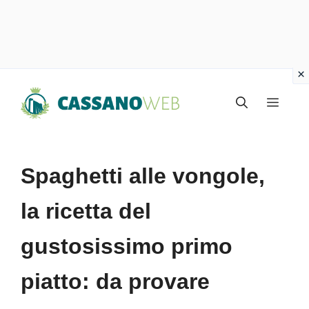
Vai
Menu
al
contenuto
Spaghetti alle vongole,
la ricetta del
gustosissimo primo
piatto: da provare