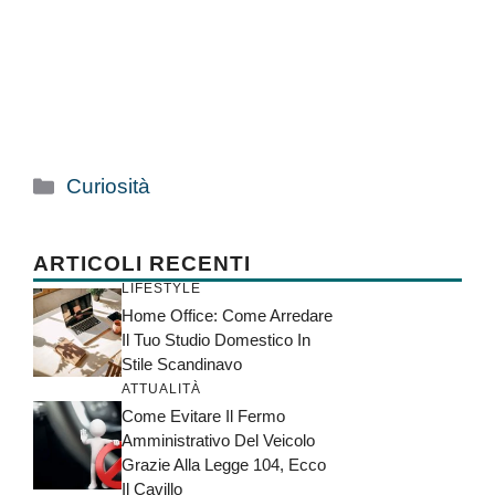
Categorie
Curiosità
ARTICOLI RECENTI
LIFESTYLE
Home Office: Come Arredare
Il Tuo Studio Domestico In
Stile Scandinavo
ATTUALITÀ
Come Evitare Il Fermo
Amministrativo Del Veicolo
Grazie Alla Legge 104, Ecco
Il Cavillo