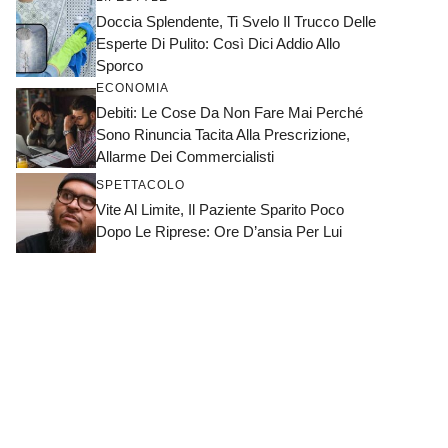
Doccia Splendente, Ti Svelo Il Trucco Delle
Esperte Di Pulito: Così Dici Addio Allo
Sporco
ECONOMIA
Debiti: Le Cose Da Non Fare Mai Perché
Sono Rinuncia Tacita Alla Prescrizione,
Allarme Dei Commercialisti
SPETTACOLO
Vite Al Limite, Il Paziente Sparito Poco
Dopo Le Riprese: Ore D’ansia Per Lui