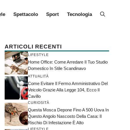
yle
Spettacolo
Sport
Tecnologia
ARTICOLI RECENTI
LIFESTYLE
Home Office: Come Arredare Il Tuo Studio
Domestico In Stile Scandinavo
ATTUALITÀ
Come Evitare Il Fermo Amministrativo Del
Veicolo Grazie Alla Legge 104, Ecco Il
Cavillo
CURIOSITÀ
Questa Mosca Depone Fino A 500 Uova In
Questo Angolo Nascosto Della Casa: Il
Rischio Di Infestazione È Alto
LIFESTYLE