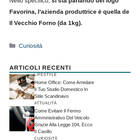
Nello specifico,
si sta parlando del logo
Favorina, l’azienda produttrice è quella de
Il Vecchio Forno (da 1kg).
Categorie
Curiosità
ARTICOLI RECENTI
LIFESTYLE
Home Office: Come Arredare
Il Tuo Studio Domestico In
Stile Scandinavo
ATTUALITÀ
Come Evitare Il Fermo
Amministrativo Del Veicolo
Grazie Alla Legge 104, Ecco
Il Cavillo
CURIOSITÀ