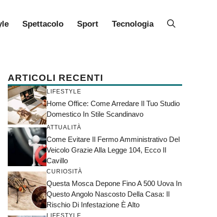
yle
Spettacolo
Sport
Tecnologia
ARTICOLI RECENTI
LIFESTYLE
Home Office: Come Arredare Il Tuo Studio
Domestico In Stile Scandinavo
ATTUALITÀ
Come Evitare Il Fermo Amministrativo Del
Veicolo Grazie Alla Legge 104, Ecco Il
Cavillo
CURIOSITÀ
Questa Mosca Depone Fino A 500 Uova In
Questo Angolo Nascosto Della Casa: Il
Rischio Di Infestazione È Alto
LIFESTYLE