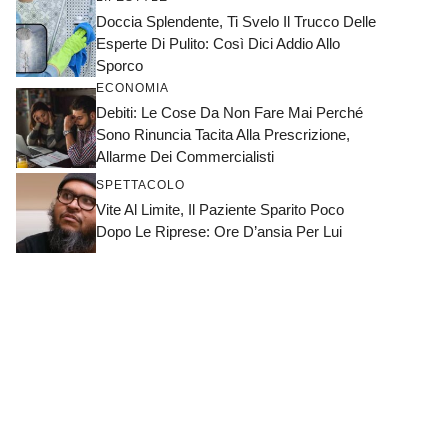
Doccia Splendente, Ti Svelo Il Trucco Delle
Esperte Di Pulito: Così Dici Addio Allo
Sporco
ECONOMIA
Debiti: Le Cose Da Non Fare Mai Perché
Sono Rinuncia Tacita Alla Prescrizione,
Allarme Dei Commercialisti
SPETTACOLO
Vite Al Limite, Il Paziente Sparito Poco
Dopo Le Riprese: Ore D’ansia Per Lui