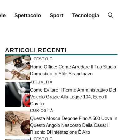
yle
Spettacolo
Sport
Tecnologia
ARTICOLI RECENTI
LIFESTYLE
Home Office: Come Arredare Il Tuo Studio
Domestico In Stile Scandinavo
ATTUALITÀ
Come Evitare Il Fermo Amministrativo Del
Veicolo Grazie Alla Legge 104, Ecco Il
Cavillo
CURIOSITÀ
Questa Mosca Depone Fino A 500 Uova In
Questo Angolo Nascosto Della Casa: Il
Rischio Di Infestazione È Alto
LIFESTYLE