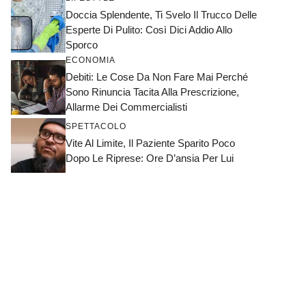
Doccia Splendente, Ti Svelo Il Trucco Delle
Esperte Di Pulito: Così Dici Addio Allo
Sporco
ECONOMIA
Debiti: Le Cose Da Non Fare Mai Perché
Sono Rinuncia Tacita Alla Prescrizione,
Allarme Dei Commercialisti
SPETTACOLO
Vite Al Limite, Il Paziente Sparito Poco
Dopo Le Riprese: Ore D’ansia Per Lui