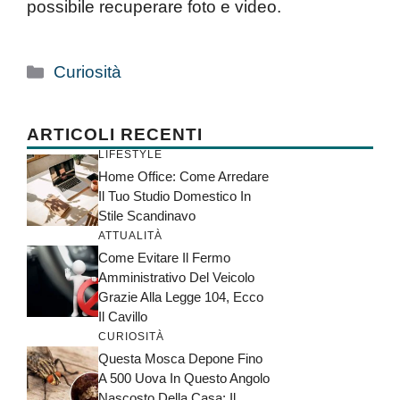
possibile recuperare foto e video.
Categorie
Curiosità
ARTICOLI RECENTI
LIFESTYLE
Home Office: Come Arredare
Il Tuo Studio Domestico In
Stile Scandinavo
ATTUALITÀ
Come Evitare Il Fermo
Amministrativo Del Veicolo
Grazie Alla Legge 104, Ecco
Il Cavillo
CURIOSITÀ
Questa Mosca Depone Fino
A 500 Uova In Questo Angolo
Nascosto Della Casa: Il