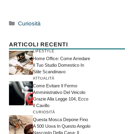
Categorie
Curiosità
ARTICOLI RECENTI
LIFESTYLE
Home Office: Come Arredare
Il Tuo Studio Domestico In
Stile Scandinavo
ATTUALITÀ
Come Evitare Il Fermo
Amministrativo Del Veicolo
Grazie Alla Legge 104, Ecco
Il Cavillo
CURIOSITÀ
Questa Mosca Depone Fino
A 500 Uova In Questo Angolo
Nascosto Della Casa: Il