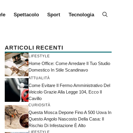
yle
Spettacolo
Sport
Tecnologia
ARTICOLI RECENTI
LIFESTYLE
Home Office: Come Arredare Il Tuo Studio
Domestico In Stile Scandinavo
ATTUALITÀ
Come Evitare Il Fermo Amministrativo Del
Veicolo Grazie Alla Legge 104, Ecco Il
Cavillo
CURIOSITÀ
Questa Mosca Depone Fino A 500 Uova In
Questo Angolo Nascosto Della Casa: Il
Rischio Di Infestazione È Alto
LIFESTYLE