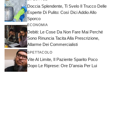
Doccia Splendente, Ti Svelo Il Trucco Delle
Esperte Di Pulito: Così Dici Addio Allo
Sporco
ECONOMIA
Debiti: Le Cose Da Non Fare Mai Perché
Sono Rinuncia Tacita Alla Prescrizione,
Allarme Dei Commercialisti
SPETTACOLO
Vite Al Limite, Il Paziente Sparito Poco
Dopo Le Riprese: Ore D’ansia Per Lui