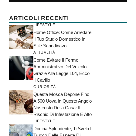
ARTICOLI RECENTI
LIFESTYLE
Home Office: Come Arredare
Il Tuo Studio Domestico In
Stile Scandinavo
ATTUALITÀ
Come Evitare Il Fermo
Amministrativo Del Veicolo
Grazie Alla Legge 104, Ecco
Il Cavillo
CURIOSITÀ
Questa Mosca Depone Fino
A 500 Uova In Questo Angolo
Nascosto Della Casa: Il
Rischio Di Infestazione È Alto
LIFESTYLE
Doccia Splendente, Ti Svelo Il
Trucco Delle Esperte Di