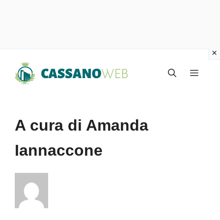
Vai
Menu
al
contenuto
A cura di Amanda
Iannaccone