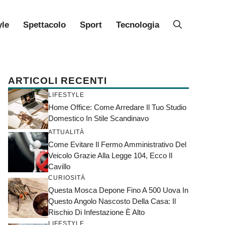
yle
Spettacolo
Sport
Tecnologia
ARTICOLI RECENTI
LIFESTYLE
Home Office: Come Arredare Il Tuo Studio
Domestico In Stile Scandinavo
ATTUALITÀ
Come Evitare Il Fermo Amministrativo Del
Veicolo Grazie Alla Legge 104, Ecco Il
Cavillo
CURIOSITÀ
Questa Mosca Depone Fino A 500 Uova In
Questo Angolo Nascosto Della Casa: Il
Rischio Di Infestazione È Alto
LIFESTYLE