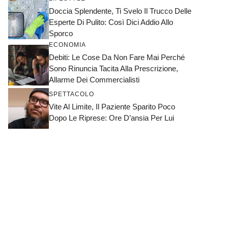
Doccia Splendente, Ti Svelo Il Trucco Delle
Esperte Di Pulito: Così Dici Addio Allo
Sporco
ECONOMIA
Debiti: Le Cose Da Non Fare Mai Perché
Sono Rinuncia Tacita Alla Prescrizione,
Allarme Dei Commercialisti
SPETTACOLO
Vite Al Limite, Il Paziente Sparito Poco
Dopo Le Riprese: Ore D’ansia Per Lui