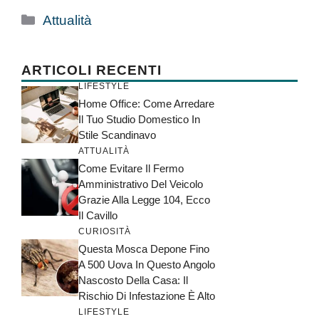
Categorie
Attualità
ARTICOLI RECENTI
LIFESTYLE
Home Office: Come Arredare
Il Tuo Studio Domestico In
Stile Scandinavo
ATTUALITÀ
Come Evitare Il Fermo
Amministrativo Del Veicolo
Grazie Alla Legge 104, Ecco
Il Cavillo
CURIOSITÀ
Questa Mosca Depone Fino
A 500 Uova In Questo Angolo
Nascosto Della Casa: Il
Rischio Di Infestazione È Alto
LIFESTYLE