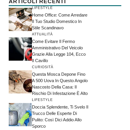
ARTICOLI RECENTI
LIFESTYLE
Home Office: Come Arredare
Il Tuo Studio Domestico In
Stile Scandinavo
ATTUALITÀ
Come Evitare Il Fermo
Amministrativo Del Veicolo
Grazie Alla Legge 104, Ecco
Il Cavillo
CURIOSITÀ
Questa Mosca Depone Fino
A 500 Uova In Questo Angolo
Nascosto Della Casa: Il
Rischio Di Infestazione È Alto
LIFESTYLE
Doccia Splendente, Ti Svelo Il
Trucco Delle Esperte Di
Pulito: Così Dici Addio Allo
Sporco