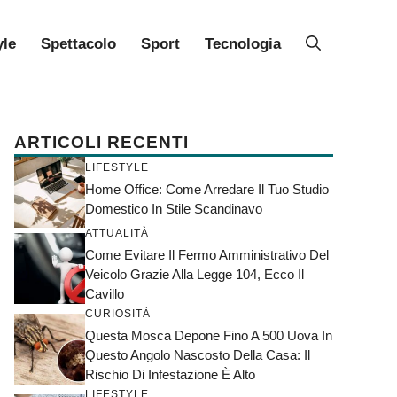
yle
Spettacolo
Sport
Tecnologia
ARTICOLI RECENTI
LIFESTYLE
Home Office: Come Arredare Il Tuo Studio
Domestico In Stile Scandinavo
ATTUALITÀ
Come Evitare Il Fermo Amministrativo Del
Veicolo Grazie Alla Legge 104, Ecco Il
Cavillo
CURIOSITÀ
Questa Mosca Depone Fino A 500 Uova In
Questo Angolo Nascosto Della Casa: Il
Rischio Di Infestazione È Alto
LIFESTYLE