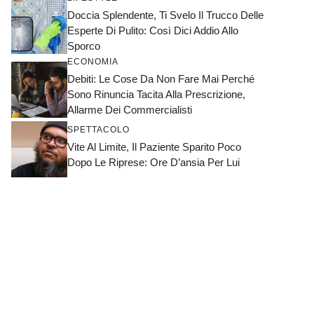
Doccia Splendente, Ti Svelo Il Trucco Delle
Esperte Di Pulito: Così Dici Addio Allo
Sporco
ECONOMIA
Debiti: Le Cose Da Non Fare Mai Perché
Sono Rinuncia Tacita Alla Prescrizione,
Allarme Dei Commercialisti
SPETTACOLO
Vite Al Limite, Il Paziente Sparito Poco
Dopo Le Riprese: Ore D’ansia Per Lui