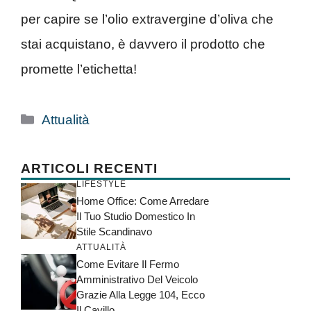
per capire se l’olio extravergine d’oliva che
stai acquistano, è davvero il prodotto che
promette l’etichetta!
Categorie
Attualità
ARTICOLI RECENTI
LIFESTYLE
Home Office: Come Arredare
Il Tuo Studio Domestico In
Stile Scandinavo
ATTUALITÀ
Come Evitare Il Fermo
Amministrativo Del Veicolo
Grazie Alla Legge 104, Ecco
Il Cavillo