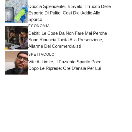
Doccia Splendente, Ti Svelo Il Trucco Delle
Esperte Di Pulito: Così Dici Addio Allo
Sporco
ECONOMIA
Debiti: Le Cose Da Non Fare Mai Perché
Sono Rinuncia Tacita Alla Prescrizione,
Allarme Dei Commercialisti
SPETTACOLO
Vite Al Limite, Il Paziente Sparito Poco
Dopo Le Riprese: Ore D’ansia Per Lui