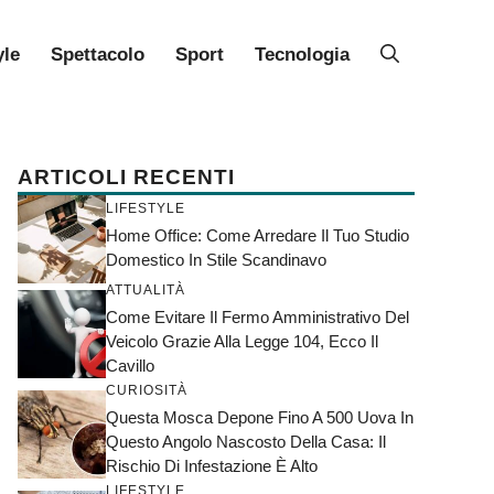
yle
Spettacolo
Sport
Tecnologia
ARTICOLI RECENTI
LIFESTYLE
Home Office: Come Arredare Il Tuo Studio
Domestico In Stile Scandinavo
ATTUALITÀ
Come Evitare Il Fermo Amministrativo Del
Veicolo Grazie Alla Legge 104, Ecco Il
Cavillo
CURIOSITÀ
Questa Mosca Depone Fino A 500 Uova In
Questo Angolo Nascosto Della Casa: Il
Rischio Di Infestazione È Alto
LIFESTYLE