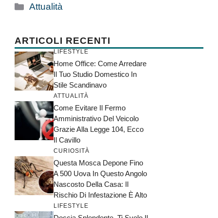
Categorie
Attualità
ARTICOLI RECENTI
LIFESTYLE
Home Office: Come Arredare
Il Tuo Studio Domestico In
Stile Scandinavo
ATTUALITÀ
Come Evitare Il Fermo
Amministrativo Del Veicolo
Grazie Alla Legge 104, Ecco
Il Cavillo
CURIOSITÀ
Questa Mosca Depone Fino
A 500 Uova In Questo Angolo
Nascosto Della Casa: Il
Rischio Di Infestazione È Alto
LIFESTYLE
Doccia Splendente, Ti Svelo Il