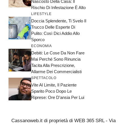
Nascosto Della Casa: Il
Rischio Di Infestazione È Alto
LIFESTYLE
Doccia Splendente, Ti Svelo Il
Trucco Delle Esperte Di
Pulito: Così Dici Addio Allo
Sporco
ECONOMIA
Debiti: Le Cose Da Non Fare
Mai Perché Sono Rinuncia
Tacita Alla Prescrizione,
Allarme Dei Commercialisti
SPETTACOLO
Vite Al Limite, Il Paziente
Sparito Poco Dopo Le
Riprese: Ore D’ansia Per Lui
Cassanoweb.it di proprietà di WEB 365 SRL - Via