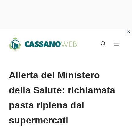
Vai
Menu
al
contenuto
Allerta del Ministero
della Salute: richiamata
pasta ripiena dai
supermercati