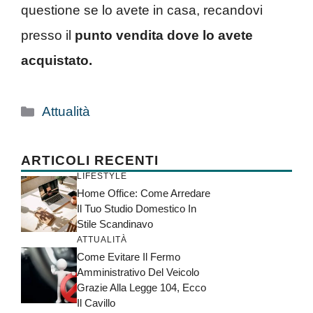
questione se lo avete in casa, recandovi
presso il
punto vendita dove lo avete
acquistato.
Categorie
Attualità
ARTICOLI RECENTI
LIFESTYLE
Home Office: Come Arredare
Il Tuo Studio Domestico In
Stile Scandinavo
ATTUALITÀ
Come Evitare Il Fermo
Amministrativo Del Veicolo
Grazie Alla Legge 104, Ecco
Il Cavillo