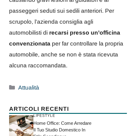
passeggeri seduti sui sedili anteriori. Per
scrupolo, l’azienda consiglia agli
automobilisti di
recarsi presso un’officina
convenzionata
per far controllare la propria
automobile, anche se non è stata ricevuta
alcuna raccomandata.
Categorie
Attualità
ARTICOLI RECENTI
LIFESTYLE
Home Office: Come Arredare
Il Tuo Studio Domestico In