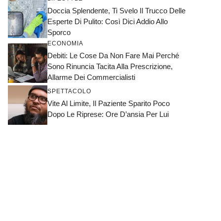
Doccia Splendente, Ti Svelo Il Trucco Delle
Esperte Di Pulito: Così Dici Addio Allo
Sporco
ECONOMIA
Debiti: Le Cose Da Non Fare Mai Perché
Sono Rinuncia Tacita Alla Prescrizione,
Allarme Dei Commercialisti
SPETTACOLO
Vite Al Limite, Il Paziente Sparito Poco
Dopo Le Riprese: Ore D’ansia Per Lui