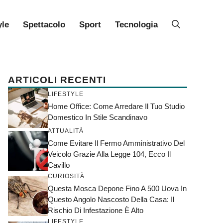
yle
Spettacolo
Sport
Tecnologia
ARTICOLI RECENTI
LIFESTYLE
Home Office: Come Arredare Il Tuo Studio
Domestico In Stile Scandinavo
ATTUALITÀ
Come Evitare Il Fermo Amministrativo Del
Veicolo Grazie Alla Legge 104, Ecco Il
Cavillo
CURIOSITÀ
Questa Mosca Depone Fino A 500 Uova In
Questo Angolo Nascosto Della Casa: Il
Rischio Di Infestazione È Alto
LIFESTYLE